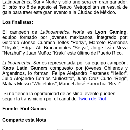
Latinoamérica Sur y Norte y sólo uno sera en gran ganador.
El próximo 8 de agosto el Teatro Metropolitan se vestirá de
gala para traer este gran evento a la Ciudad de México.
Los finalistas:
El campeón de
Latinoamérica Norte
es
Lyon Gaming
,
equipo formado por jóvenes mexicanos, integrado por;
Gerardo Alonso Cuamea Telles “Porky”, Marcelo Ramones
“Thyak”, Edgar Ali Bracamontes “Seiya”, Jorge Iván Meza
“Nerzhul” y Juan Muñoz “Kraki” este último de Puerto Rico.
Latinoamérica Sur
es representada por su equipo campeón;
Kaos Latin Gamers
compuesto por jóvenes Chilenos y
Argentinos, lo forman; Felipe Alejandro Pastenes “Helior”,
Julio Alejandro Berrios “Juliostito”, Juan Cruz Curto “Regi”,
Matias Musso “Whitelotus”, Manuel José Parrochia “Bear”.
Si no tienen la oportunidad de asistir al evento pueden
seguir la transmicion por el canal de
Twich de Riot
Fuente: Riot Games
Comparte esta Nota