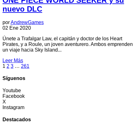
ONE PIECE WORLD SEEKER y su
nuevo DLC
por
AndrewGames
02 Ene 2020
Únete a Trafalgar Law, el capitán y doctor de los Heart
Pirates, y a Roule, un joven aventurero. Ambos emprenden
un viaje hacia Sky Island...
Leer Más
1
2
3
…
261
Síguenos
Youtube
Facebook
X
Instagram
Destacados