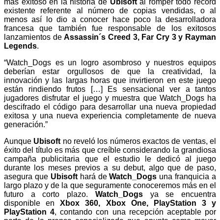
más exitoso en la historia de
Ubisoft
al romper todo record
existente referente al número de copias vendidas, o al
menos así lo dio a conocer hace poco la desarrolladora
francesa que también fue responsable de los exitosos
lanzamientos de
Assassin´s Creed 3, Far Cry 3 y Rayman
Legends
.
“Watch_Dogs es un logro asombroso y nuestros equipos
deberían estar orgullosos de que la creatividad, la
innovación y las largas horas que invirtieron en este juego
están rindiendo frutos […] Es sensacional ver a tantos
jugadores disfrutar el juego y muestra que Watch_Dogs ha
descifrado el código para desarrollar una nueva propiedad
exitosa y una nueva experiencia completamente de nueva
generación.”
Aunque
Ubisoft
no reveló los números exactos de ventas, el
éxito del título es más que creíble considerando la grandiosa
campaña publicitaria que el estudio le dedicó al juego
durante los meses previos a su debut, algo que de paso,
asegura que
Ubisoft
hará de
Watch_Dogs
una franquicia a
largo plazo y de la que seguramente conoceremos más en el
futuro a corto plazo.
Watch_Dogs
ya se encuentra
disponible en
Xbox 360, Xbox One, PlayStation 3 y
PlayStation 4
, contando con una recepción aceptable por