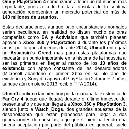
One y PlayStation 4
comenzarán a tener un rol mucho más
importante, pues a la fecha, las consolas de la séptima
generación representan un mercado potencial de más de
140 millones de usuarios
.
Estas declaraciones, aunque bajo circunstancias normales
serían peculiares, en realidad no distan mucho de otras
compañías como
EA y Activision
que también planean
apoyar a
Xbox 360 y PlayStation 3
durante los próximos
años, por lo que al menos durante
2014, Ubisoft
entregará
un
Assassin´s Creed
más para estas plataformas que
marcarán un punto importante en la historia de la industria al
ser las primeras en llegar al marco de los
10 años de
existencia
con apoyo constante de las desarrolladoras
(Microsoft abandonó el primer Xbox en su 5to año de
existencia y Sony dio apoyo al PlayStation 2 durante 7 años,
aunque aún en pleno 2013 recibió FIFA 2014).
Ubisoft
confirmó también hoy por la mañana la existencia de
Far Cry 4
, juego que llegará durante el último trimestre del
presente año y que aún llegará a
Xbox 360 y PlayStation 3,
siendo junto a
Watch_Dogs
, dos grandes apuestas de la
desarrolladora que están planeadas para llegar a dos
generaciones de consolas, algo que si bien ha tenido una
buena aceptación por parte del público en general, suele