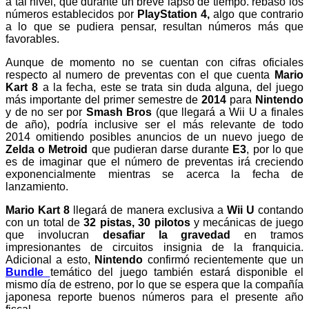
a tal nivel, que durante un breve lapso de tiempo. rebasó los
números establecidos por
PlayStation 4,
algo que contrario
a lo que se pudiera pensar, resultan números más que
favorables.
Aunque de momento no se cuentan con cifras oficiales
respecto al numero de preventas con el que cuenta
Mario
Kart 8
a la fecha, este se trata sin duda alguna, del juego
más importante del primer semestre de
2014
para
Nintendo
y de no ser por
Smash Bros
(que llegará a Wii U a finales
de año), podría inclusive ser el más relevante de todo
2014 omitiendo posibles anuncios de un nuevo juego de
Zelda o Metroid
que pudieran darse durante
E3
, por lo que
es de imaginar que el número de preventas irá creciendo
exponencialmente mientras se acerca la fecha de
lanzamiento.
Mario Kart 8
llegará de manera exclusiva a
Wii U
contando
con un total de
32 pistas, 30 pilotos
y mecánicas de juego
que involucran
desafiar la gravedad
en tramos
impresionantes de circuitos insignia de la franquicia.
Adicional a esto,
Nintendo
confirmó recientemente que un
Bundle
temático del juego también estará disponible el
mismo día de estreno, por lo que se espera que la compañía
japonesa reporte buenos números para el presente año