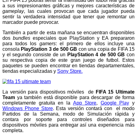
En FIFA 15 podrás sentir la intensidad del futbol real gracias
a sus impresionantes gráficas y mejores características de
gameplay
, las cuales provocan que cada jugador pueda
sentir la verdadera intensidad que tener que remontar un
marcador puede provocar.
También a partir de esta mañana se encuentran disponibles
dos
bundles
especiales que PlayStation y EA prepararon
para todos los
gamers
: el primero de ellos incluye una
consola
PlayStation 3 de 500 GB
con una copia de FIFA 15
y el segundo consiste de un
PlayStation 4 de 500 GB
con
su respectiva copia de este gran juego de futbol. Estos
paquetes se pueden encontrar en tiendas departamentales,
tiendas especializadas y
Sony Store.
La versión para dispositivos móviles de
FIFA 15 Ultimate
Team
ya también está disponible para descargar de forma
completamente gratuita en la
App Store
,
Google Play
y
Windows Phone Store
. Esta versión contará con el modo
Partidos de la Semana, modo de Simulación rápida y
contara por soporte para controles diseñados para
dispositivos móviles para entregar así una experiencia más
completa.