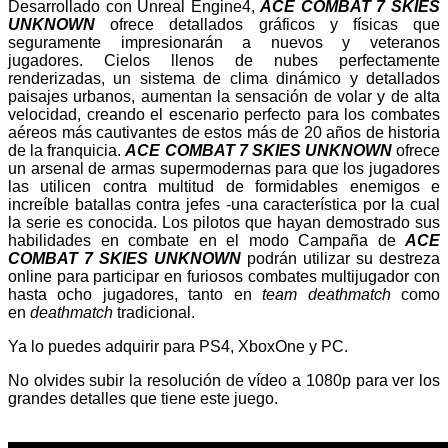
Desarrollado con Unreal Engine4,
ACE COMBAT 7
SKIES
UNKNOWN
ofrece detallados gráficos y físicas que
seguramente impresionarán a nuevos y veteranos
jugadores. Cielos llenos de nubes perfectamente
renderizadas, un sistema de clima dinámico y detallados
paisajes urbanos, aumentan la sensación de volar y de alta
velocidad, creando el escenario perfecto para los combates
aéreos más cautivantes de estos más de 20 años de historia
de la franquicia.
ACE COMBAT 7 SKIES UNKNOWN
ofrece
un arsenal de armas supermodernas para que los jugadores
las utilicen contra multitud de formidables enemigos e
increíble batallas contra jefes -una característica por la cual
la serie es conocida. Los pilotos que hayan demostrado sus
habilidades en combate en el modo Campaña de
ACE
COMBAT 7 SKIES UNKNOWN
podrán utilizar su destreza
online para participar en furiosos combates multijugador con
hasta ocho jugadores, tanto en
team deathmatch
como
en
deathmatch
tradicional.
Ya lo puedes adquirir para PS4, XboxOne y PC.
No olvides subir la resolución de vídeo a 1080p para ver los
grandes detalles que tiene este juego.