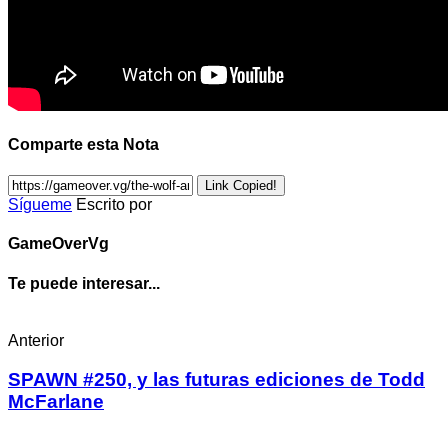
Comparte esta Nota
Link Copied!
Sígueme
Escrito por
GameOverVg
Te puede interesar...
Anterior
SPAWN #250, y las futuras ediciones de Todd
McFarlane