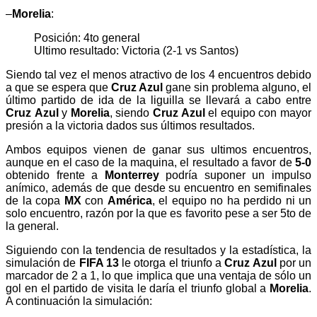
–
Morelia
:
Posición: 4to general
Ultimo resultado: Victoria (2-1 vs Santos)
Siendo tal vez el menos atractivo de los 4 encuentros debido
a que se espera que
Cruz Azul
gane sin problema alguno, el
último partido de ida de la liguilla se llevará a cabo entre
Cruz
Azul
y
Morelia
, siendo
Cruz Azul
el equipo con mayor
presión a la victoria dados sus últimos resultados.
Ambos equipos vienen de ganar sus ultimos encuentros,
aunque en el caso de la maquina, el resultado a favor de
5-0
obtenido frente a
Monterrey
podría suponer un impulso
anímico, además de que desde su encuentro en semifinales
de la copa
MX
con
América
, el equipo no ha perdido ni un
solo encuentro, razón por la que es favorito pese a ser 5to de
la general.
Siguiendo con la tendencia de resultados y la estadística, la
simulación de
FIFA 13
le otorga el triunfo a
Cruz Azul
por un
marcador de 2 a 1, lo que implica que una ventaja de sólo un
gol en el partido de visita le daría el triunfo global a
Morelia
.
A continuación la simulación: