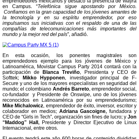
emprendedores mexicanos y destacó la presencia de Wayra
en Campus. “
Telefónica sigue apostando por México.
Confiamos en la gran capacidad de los jóvenes amantes de
la tecnología y en su espíritu emprendedor, por eso
impulsamos sus iniciativas con el respaldo de una de las
compañías de telecomunicaciones más importantes del
mundo y la mejor red del país
”, añadió.
En esta ocasión, los ponentes magistrales son
emprendedores ejemplo para los jóvenes de México y
Latinoamérica, Movistar Campus Party 2014 contará con la
participación de
Blanca Treviño
, Presidenta y CEO de
Softtek;
Mikko Hypponen
, investigador principal de F-
Secure y uno de los mayores especialistas en seguridad del
mundo; el colombiano
Andrés Barreto
, emprendedor social,
co-fundador y Presidente de Onswipe, uno de los jóvenes
reconocidos en Latinoamérica por su emprendedurismo;
Mike Michalowicz
, emprendedor de éxito, inversor, escritor y
colaborador en medios;
Adriana Gascoigne
,
fundadora y
CEO de “Girls in Tech”, organización sin fines de lucro; y
Jon
“Maddog” Hall,
Presidente y Director Ejecutivo de Linux
Internacional, entre otros.
El evento tendrá este año 600 horas de contenido divididas