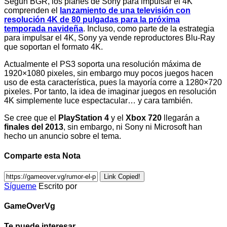
Según BGR, los planes de Sony para impulsar el 4K
comprenden el
lanzamiento de una televisión con
resolución 4K de 80 pulgadas para la próxima
temporada navideña
. Incluso, como parte de la estrategia
para impulsar el 4K, Sony ya vende reproductores Blu-Ray
que soportan el formato 4K.
Actualmente el PS3 soporta una resolución máxima de
1920×1080 pixeles, sin embargo muy pocos juegos hacen
uso de esta característica, pues la mayoría corre a 1280×720
pixeles. Por tanto, la idea de imaginar juegos en resolución
4K simplemente luce espectacular… y cara también.
Se cree que el
PlayStation 4
y el
Xbox 720
llegarán a
finales del 2013
, sin embargo, ni Sony ni Microsoft han
hecho un anuncio sobre el tema.
Comparte esta Nota
Link Copied!
Sígueme
Escrito por
GameOverVg
Te puede interesar...