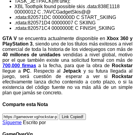
TASK_JETPACK(int unk);
XBL Toothpik found possible skis .data:838E1118
00000012 C .?AVCGadgetSkis@@
.rdata:820571DC 0000000D C START_SKIING
.rdata:820571D4 00000007 C SKIING
.rdata:820571C4 0000000E C FINISH_SKIING
GTA V
se encuentra actualmente disponible en
Xbox 360 y
PlayStation 3
, siendo uno de los títulos más exitosos a nivel
comercial de toda la historia de los videojuegos con más de
40 millones de unidades
vendidas a nivel global, motivo
por el que también existe una solicitud formal con más de
700,000 firmas
a la fecha, para que la obra de
Rockstar
llegue a
PC
. Respecto al
Jetpack
y su futura llegada al
juego, será cuestión de esperar a ver si
Rockstar
efectivamente lanza dicho contenido a corto plazo, o si la
existencia del código fuente no va más allá de un simple
plan que jamás se concreto.
Comparte esta Nota
Link Copied!
Sígueme
Escrito por
GameOverVg