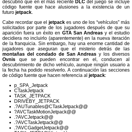
descubrió que en el más reciente
DLC
del juego se incluye
código fuente que hace alusiones a la existencia de un
futuro
jetpack
.
Cabe recordar que el
jetpack
es uno de los “vehículos” más
solicitados por parte de los jugadores después de que su
aparición fuera un éxito en
GTA San Andreas
y el estudio
decidiera no incluirlo (aparentemente) en la nueva iteración
de la franquicia. Sin embargo, hay una enorme cantidad de
jugadores que aseguran que el misterio detrás de las
montañas del condado de San Andreas
y los diversos
Ovnis
que se pueden encontrar en el, conducen al
descubrimiento de dicho vehículo, aunque ningún usuario a
la fecha ha podido resolverlo. A continuación las secciones
de código fuente que hacen referencia al
jetpack
:
p_SPA_Jetpack
CTaskJetpack
TASK_JETPACK
DRIVEBY_JETPACK
.?AUTunables@CTaskJetpack@@
?AVCTaskMotionJetpack@@
.?AVCJetpack@@
.?AVCTaskJetpack@@
.?AVCGadgetJetpack@@