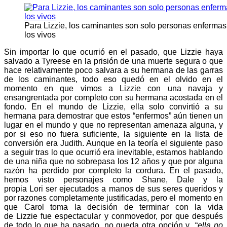
Para Lizzie, los caminantes son solo personas enferma
los vivos
Sin importar lo que ocurrió en el pasado, que Lizzie haya
salvado a Tyreese en la prisión de una muerte segura o que
hace relativamente poco salvara a su hermana de las garras
de los caminantes, todo eso quedó en el olvido en el
momento en que vimos a Lizzie con una navaja y
ensangrentada por completo con su hermana acostada en el
fondo. En el mundo de Lizzie, ella solo convirtió a su
hermana para demostrar que estos “enfermos” aún tienen un
lugar en el mundo y que no representan amenaza alguna, y
por si eso no fuera suficiente, la siguiente en la lista de
conversión era Judith. Aunque en la teoría el siguiente paso
a seguir tras lo que ocurrió era inevitable, estamos hablando
de una niña que no sobrepasa los 12 años y que por alguna
razón ha perdido por completo la cordura. En el pasado,
hemos visto personajes como Shane, Dale y la
propia Lori ser ejecutados a manos de sus seres queridos y
por razones completamente justificadas, pero el momento en
que Carol toma la decisión de terminar con la vida
de Lizzie fue espectacular y conmovedor, por que después
de todo lo que ha pasado, no queda otra opción y “
ella no