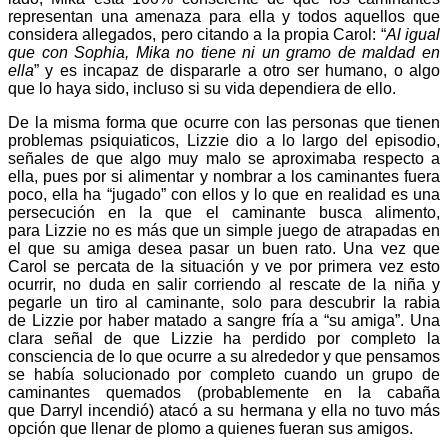
representan una amenaza para ella y todos aquellos que
considera allegados, pero citando a la propia Carol: “
Al igual
que con Sophia, Mika no tiene ni un gramo de maldad en
ella
” y es incapaz de dispararle a otro ser humano, o algo
que lo haya sido, incluso si su vida dependiera de ello.
De la misma forma que ocurre con las personas que tienen
problemas psiquiaticos, Lizzie dio a lo largo del episodio,
señales de que algo muy malo se aproximaba respecto a
ella, pues por si alimentar y nombrar a los caminantes fuera
poco, ella ha “jugado” con ellos y lo que en realidad es una
persecución en la que el caminante busca alimento,
para Lizzie no es más que un simple juego de atrapadas en
el que su amiga desea pasar un buen rato. Una vez que
Carol se percata de la situación y ve por primera vez esto
ocurrir, no duda en salir corriendo al rescate de la niña y
pegarle un tiro al caminante, solo para descubrir la rabia
de Lizzie por haber matado a sangre fría a “su amiga”. Una
clara señal de que Lizzie ha perdido por completo la
consciencia de lo que ocurre a su alrededor y que pensamos
se había solucionado por completo cuando un grupo de
caminantes quemados (probablemente en la cabaña
que Darryl incendió) atacó a su hermana y ella no tuvo más
opción que llenar de plomo a quienes fueran sus amigos.