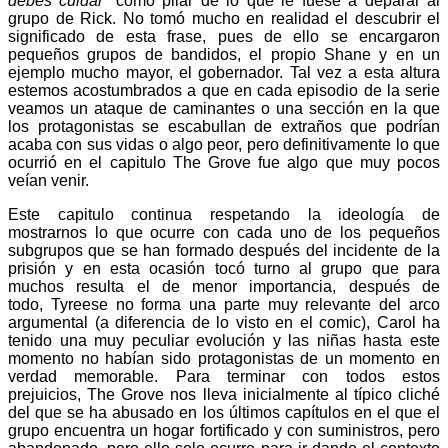
debes cuidar
” como pilar de lo que le fuese a deparar al
grupo de Rick. No tomó mucho en realidad el descubrir el
significado de esta frase, pues de ello se encargaron
pequeños grupos de bandidos, el propio Shane y en un
ejemplo mucho mayor, el gobernador. Tal vez a esta altura
estemos acostumbrados a que en cada episodio de la serie
veamos un ataque de caminantes o una sección en la que
los protagonistas se escabullan de extraños que podrían
acaba con sus vidas o algo peor, pero definitivamente lo que
ocurrió en el capitulo The Grove fue algo que muy pocos
veían venir.
Este capitulo continua respetando la ideología de
mostrarnos lo que ocurre con cada uno de los pequeños
subgrupos que se han formado después del incidente de la
prisión y en esta ocasión tocó turno al grupo que para
muchos resulta el de menor importancia, después de
todo, Tyreese no forma una parte muy relevante del arco
argumental (a diferencia de lo visto en el comic), Carol ha
tenido una muy peculiar evolución y las niñas hasta este
momento no habían sido protagonistas de un momento en
verdad memorable. Para terminar con todos estos
prejuicios, The Grove nos lleva inicialmente al típico cliché
del que se ha abusado en los últimos capítulos en el que el
grupo encuentra un hogar fortificado y con suministros, pero