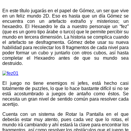
En este título jugarás en el papel de Gómez, un ser que vive
en un feliz mundo 2D. Eso es hasta que un día Gómez se
encuentra con un artefacto extraño y misterioso; un
hexaedro. El Hexaedro le da a nuestro personaje un “fez”
(que es un gorro tipo árabe o turco) que le permite percibir su
mundo en tercera dimensión. La historia se complica cuando
el artefacto se desfragmenta. Gómez debe usar su nueva
habilidad para recolectar los 8 fragmentos de cada nivel para
poder formar un cubo y juntarlo con otros cubos, así hasta
completar el Hexaedro antes de que su mundo sea
destruido.
El juego no tiene enemigos ni jefes, está hecho casi
totalmente de puzzles, lo que lo hace bastante difícil si no se
está acostumbrado a juegos de antaño como éstos. Se
necesita un gran nivel de sentido común para resolver cada
acertijo.
Cuenta con un sistema de Rotar la Pantalla en el que
deberás estar muy atento, pues cada vez que lo rotas, el
mundo irá cambiando y ahí estará la clave para encontrar los
fragmentos, así como resolver los obstáculos que el juego te