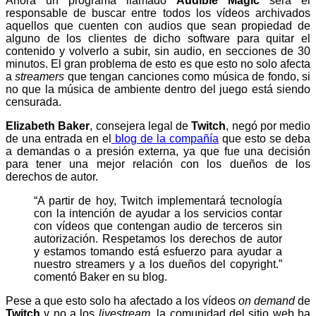
Ahora un programa llamado
Audible Magic
será el
responsable de buscar entre todos los vídeos archivados
aquellos que cuenten con audios que sean propiedad de
alguno de los clientes de dicho software para quitar el
contenido y volverlo a subir, sin audio, en secciones de 30
minutos. El gran problema de esto es que esto no solo afecta
a
streamers
que tengan canciones como música de fondo, si
no que la música de ambiente dentro del juego está siendo
censurada.
Elizabeth Baker
, consejera legal de
Twitch
, negó por medio
de una entrada en el
blog de la compañía
que esto se deba
a demandas o a presión externa, ya que fue una decisión
para tener una mejor relación con los dueños de los
derechos de autor.
“A partir de hoy, Twitch implementará tecnología
con la intención de ayudar a los servicios contar
con vídeos que contengan audio de terceros sin
autorización. Respetamos los derechos de autor
y estamos tomando está esfuerzo para ayudar a
nuestro streamers y a los dueños del copyright.”
comentó Baker en su blog.
Pese a que esto solo ha afectado a los vídeos
on demand
de
Twitch
y no a los
livestream
, la comunidad del sitio web ha