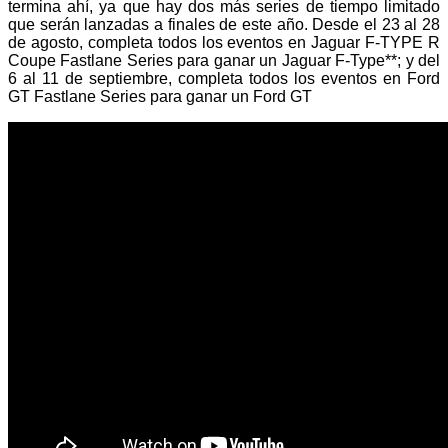
termina ahí, ya que hay dos más series de tiempo limitado
que serán lanzadas a finales de este año. Desde el 23 al 28
de agosto, completa todos los eventos en Jaguar F-TYPE R
Coupe Fastlane Series para ganar un Jaguar F-Type**; y del
6 al 11 de septiembre, completa todos los eventos en Ford
GT Fastlane Series para ganar un Ford GT