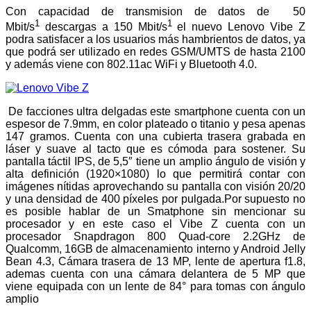
Con capacidad de transmision de datos de 50
1
1
Mbit/s
descargas a 150 Mbit/s
el nuevo Lenovo Vibe Z
podra satisfacer a los usuarios más hambrientos de datos, ya
que podrá ser utilizado en redes GSM/UMTS de hasta 2100
y además viene con 802.11ac WiFi y Bluetooth 4.0.
De facciones ultra delgadas este smartphone cuenta con un
espesor de 7.9mm, en color plateado o titanio y pesa apenas
147 gramos. Cuenta con una cubierta trasera grabada en
láser y suave al tacto que es cómoda para sostener. Su
pantalla táctil IPS, de 5,5″ tiene un amplio ángulo de visión y
alta definición (1920×1080) lo que permitirá contar con
imágenes nítidas aprovechando su pantalla con visión 20/20
y una densidad de 400 píxeles por pulgada.Por supuesto no
es posible hablar de un Smatphone sin mencionar su
procesador y en este caso el Vibe Z cuenta con un
procesador Snapdragon 800 Quad-core 2.2GHz de
Qualcomm, 16GB de almacenamiento interno y Android Jelly
Bean 4.3, Cámara trasera de 13 MP, lente de apertura f1.8,
ademas cuenta con una cámara delantera de 5 MP que
viene equipada con un lente de 84° para tomas con ángulo
amplio