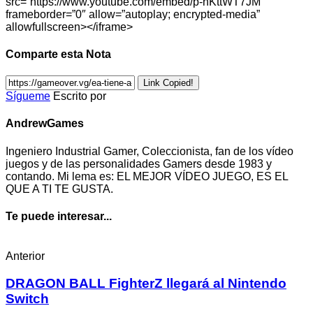
src=”https://www.youtube.com/embed/p-nKttWT7JM”
frameborder=”0″ allow=”autoplay; encrypted-media”
allowfullscreen></iframe>
Comparte esta Nota
Link Copied!
Sígueme
Escrito por
AndrewGames
Ingeniero Industrial Gamer, Coleccionista, fan de los vídeo
juegos y de las personalidades Gamers desde 1983 y
contando. Mi lema es: EL MEJOR VÍDEO JUEGO, ES EL
QUE A TI TE GUSTA.
Te puede interesar...
Anterior
DRAGON BALL FighterZ llegará al Nintendo
Switch