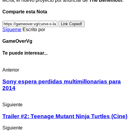
fecha, el nuevo proyecto por anunciar de
The Behemoth
.
Comparte esta Nota
Link Copied!
Sígueme
Escrito por
GameOverVg
Te puede interesar...
Anterior
Sony espera perdidas multimillonarias para
2014
Siguiente
Trailer #2: Teenage Mutant Ninja Turtles (Cine)
Siguiente