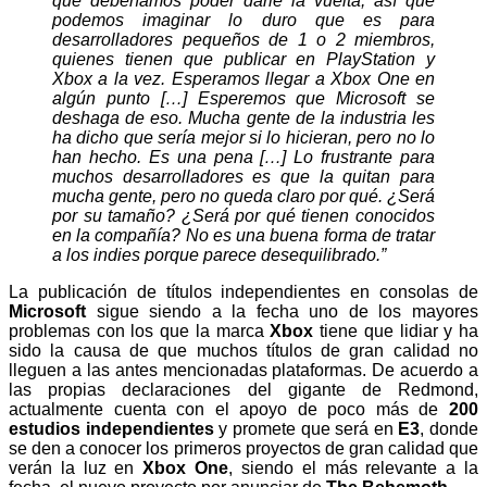
que deberíamos poder darle la vuelta, así que
podemos imaginar lo duro que es para
desarrolladores pequeños de 1 o 2 miembros,
quienes tienen que publicar en PlayStation y
Xbox a la vez. Esperamos llegar a Xbox One en
algún punto […] Esperemos que Microsoft se
deshaga de eso. Mucha gente de la industria les
ha dicho que sería mejor si lo hicieran, pero no lo
han hecho. Es una pena […] Lo frustrante para
muchos desarrolladores es que la quitan para
mucha gente, pero no queda claro por qué. ¿Será
por su tamaño? ¿Será por qué tienen conocidos
en la compañía? No es una buena forma de tratar
a los indies porque parece desequilibrado.”
La publicación de títulos independientes en consolas de
Microsoft
sigue siendo a la fecha uno de los mayores
problemas con los que la marca
Xbox
tiene que lidiar y ha
sido la causa de que muchos títulos de gran calidad no
lleguen a las antes mencionadas plataformas. De acuerdo a
las propias declaraciones del gigante de Redmond,
actualmente cuenta con el apoyo de poco más de
200
estudios independientes
y promete que será en
E3
, donde
se den a conocer los primeros proyectos de gran calidad que
verán la luz en
Xbox One
, siendo el más relevante a la