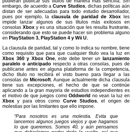
pudieran publicar sus títulos de manera más sencilla. Sin
embargo, de acuerdo a
Curve Studios
, dichas políticas aún
distan de ser adecuadas para todo estudio desarrollador,
pues por ejemplo, la
clausula de paridad de
Xbox
les
impide lanzar algunos de sus títulos más exitosos en
consolas
Xbox
y es una situación que les resulta frustrante,
considerando que esto se puede hacer sin problema alguno
en
PlayStation 3, PlayStation 4 y Wii U.
La clausula de paridad, tal y como lo indica su nombre, tiene
como requisito que para que cualquier título vea la luz en
Xbox 360 y Xbox One
, este debe tener un
lanzamiento
paralelo o anticipado
respecto a otras consolas, pues de
publicarse antes en alguna plataforma de la competencia,
dicho título no recibirá el visto bueno para llegar a las
consolas de
Microsoft
. Aunque actualmente dicha clausula
tiene sus excepciones, el hecho de que se continúe
aplicando a la gran mayoria de estudios independientes es
el motivo de que juegos como
Oddworld
no vean la luz en
Xbox
y para otros como
Curve Studios
, el origen de
molestias por las limitantes que ello impone.
“Para nosotros es una molestia. Evita que
lancemos algunos juegos viejos y que hagamos
lo que queremos. Somos 40, y aún pensamos