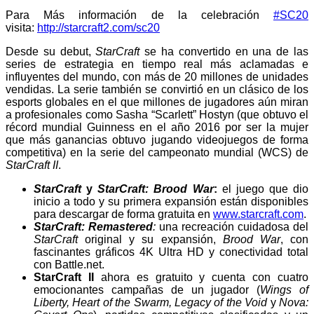
Para Más información de la celebración
#SC20
visita:
http://starcraft2.com/sc20
Desde su debut,
StarCraft
se ha convertido en una de las
series de estrategia en tiempo real más aclamadas e
influyentes del mundo, con más de 20 millones de unidades
vendidas. La serie también se convirtió en un clásico de los
esports globales en el que millones de jugadores aún miran
a profesionales como Sasha “Scarlett” Hostyn (que obtuvo el
récord mundial Guinness en el año 2016 por ser la mujer
que más ganancias obtuvo jugando videojuegos de forma
competitiva) en la serie del campeonato mundial (WCS) de
StarCraft II
.
StarCraft
y
StarCraft: Brood War
:
el juego que dio
inicio a todo y su primera expansión están disponibles
para descargar de forma gratuita en
www.starcraft.com
.
StarCraft: Remastered
:
una recreación cuidadosa del
StarCraft
original y su expansión,
Brood War
, con
fascinantes gráficos 4K Ultra HD y conectividad total
con Battle.net.
StarCraft II
ahora es gratuito y cuenta con cuatro
emocionantes campañas de un jugador (
Wings of
Liberty, Heart of the Swarm, Legacy of the Void
y
Nova: