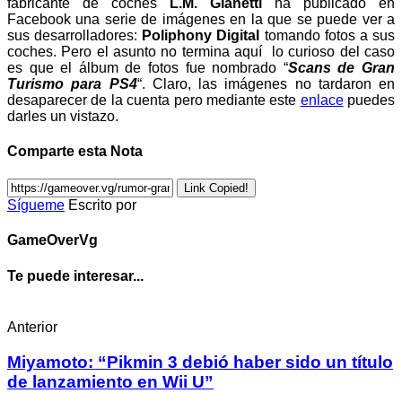
fabricante de coches
L.M. Gianetti
ha publicado en
Facebook una serie de imágenes en la que se puede ver a
sus desarrolladores:
Poliphony Digital
tomando fotos a sus
coches. Pero el asunto no termina aquí lo curioso del caso
es que el álbum de fotos fue nombrado “
Scans de Gran
Turismo para PS4
“. Claro, las imágenes no tardaron en
desaparecer de la cuenta pero mediante este
enlace
puedes
darles un vistazo.
Comparte esta Nota
Link Copied!
Sígueme
Escrito por
GameOverVg
Te puede interesar...
Anterior
Miyamoto: “Pikmin 3 debió haber sido un título
de lanzamiento en Wii U”