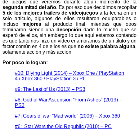
de juegos que veremos durante algún momento de la
segunda mitad del año
. Es por eso que decidimos recopilar
5 de los mejores trailers de videojuegos
a la fecha en un
solo artículo, algunos de ellos resultaron equiparables o
incluso
mejores
al producto final, mientras que otros
terminaron siendo una
decepción
dado lo mucho que se
esperó de ellos, sin embargo lo que aquí estamos contando
es que tanto nos hizo un vídeo enamorarnos de un título y un
factor común en 4 de ellos es que
no existe palabra alguna
,
solamente acción y más acción.
Por poco lo logran:
#10: Diying Light (2014) – Xbox One / PlayStation
4 / Xbox 360 / PlayStation 3 / PC
#9: The Last of Us (2013) – PS3
#8: God of War Ascension “From Ashes” (2013) –
PS3
#7: Gears of war “Mad world” (2006) – Xbox 360
#6: Star Wars the Old Republic (2010) – PC