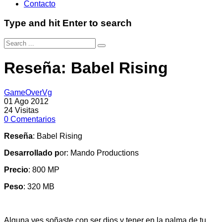
Contacto
Type and hit Enter to search
Reseña: Babel Rising
GameOverVg
01 Ago 2012
24
Visitas
0
Comentarios
Reseña
: Babel Rising
Desarrollado p
or: Mando Productions
Precio
: 800 MP
Peso
: 320 MB
Alguna ves soñaste con ser dios y tener en la palma de tu