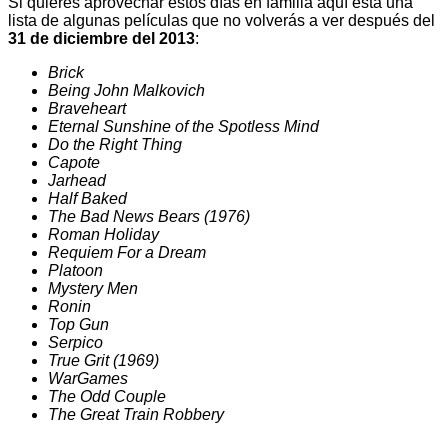
Si quieres aprovechar estos días en familia aquí está una
lista de algunas películas que no volverás a ver después del
31 de diciembre del 2013
:
Brick
Being John Malkovich
Braveheart
Eternal Sunshine of the Spotless Mind
Do the Right Thing
Capote
Jarhead
Half Baked
The Bad News Bears (1976)
Roman Holiday
Requiem For a Dream
Platoon
Mystery Men
Ronin
Top Gun
Serpico
True Grit (1969)
WarGames
The Odd Couple
The Great Train Robbery