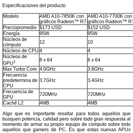
Especificaciones del producto
Modelo
AMD A10-7850K con
AMD A10-7700K con
gráficos Radeon™ R7
gráficos Radeon™ R
Preciopromedio
$173 USD
$152 USD
Energía
95W
95W
Núcleos de
12
10
cómputo
Núcleos de CPU
4
4
Núcleos de
8 x 64
6 x 64
1
GPU
Max Turbo Core
4.0GHz
3.8GHz
Frecuencia
predetermina de
3.7GHz
3.4GHz
CPU
Frecuencia de
720MHz
720MHz
GPU
Caché L2
4MB
4MB
Algo que es importante resaltar para todos aquellos que
busquen potencia, calidad pero sobre todo gran respuesta al
momento de armar su propio equipo de computo sobre todo
aquellos que gamers de PC. Es que estas nuevas APUs